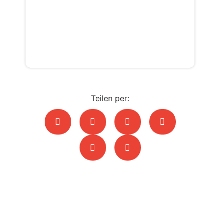
ausdrücklich darauf hin, dass sich die
schulmedizinische Lehrmeinung von
meinen Darstellungen unterscheiden
kann!
Teilen per: