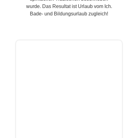
wurde. Das Resultat ist Urlaub vom Ich.
Bade- und Bildungsurlaub zugleich!
Hinweis:
Alle auf meinen Seiten
veröffentlichten Texte wurden von mir
verfasst, sofern nicht explizit auf eine
externe Quelle verwiesen wurde und
haben keinen Anspruch auf umfassende
Darstellung. Sie enthalten lediglich meine
persönliche Meinung zu den
dargestellten Themen. Alle vorgestellten
Methoden beruhen auf
naturheilkundlicher Erfahrungsmedizin
und haben keinerlei Anspruch auf
wissenschaftliche Korrektheit. Ich weise