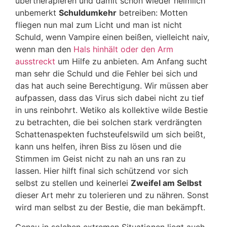
übertherapieren und damit schon wieder heimlich
unbemerkt
Schuldumkehr
betreiben: Motten
fliegen nun mal zum Licht und man ist nicht
Schuld, wenn Vampire einen beißen, vielleicht naiv,
wenn man den
Hals hinhält oder den Arm
ausstreckt
um Hilfe zu anbieten. Am Anfang sucht
man sehr die Schuld und die Fehler bei sich und
das hat auch seine Berechtigung. Wir müssen aber
aufpassen, dass das Virus sich dabei nicht zu tief
in uns reinbohrt. Wetiko als kollektive wilde Bestie
zu betrachten, die bei solchen stark verdrängten
Schattenaspekten fuchsteufelswild um sich beißt,
kann uns helfen, ihren Biss zu lösen und die
Stimmen im Geist nicht zu nah an uns ran zu
lassen. Hier hilft final sich schützend vor sich
selbst zu stellen und keinerlei
Zweifel am Selbst
dieser Art mehr zu tolerieren und zu nähren. Sonst
wird man selbst zu der Bestie, die man bekämpft.
Genau in solchen extremen Situationen liegt auch