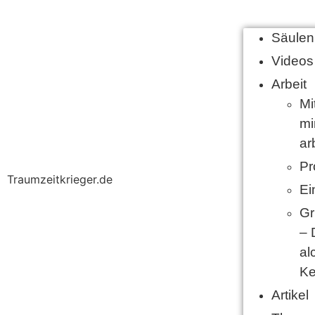
Säulen
Videos
Arbeit
Mi
mi
ar
Pr
Traumzeitkrieger.de
Ei
Gr
– 
al
Ke
Artikel